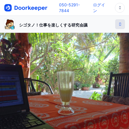
050-5291-
ログイ
7844
ン
シゴタノ！仕事を楽しくする研究会議